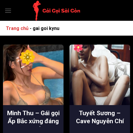
Chuyển
đến
nội
dung
Trang chủ
-
gai goi kynu
Minh Thu – Gái gọi
Tuyết Sương –
Ấp Bắc xứng đáng
Cave Nguyễn Chí
dâm thần
Thanh hàng ngon