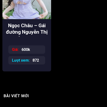
Ngọc Châu – Gái
đường Nguyễn Thị
Nhỏ HOT siêu
phẩm
Giá:
600k
Lượt xem:
872
BÀI VIẾT MỚI