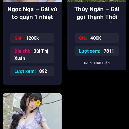
Ngọc Nga – Gái vú
Thúy Ngân – Gái
to quận 1 nhiệt
gọi Thạnh Thới
tình
chơi tại chỗ
Giá:
1200k
Giá:
400K
Địa chỉ:
Bùi Thị
Lượt xem:
7811
Xuân
15 CÁC BÌNH LUẬN
Lượt xem:
892