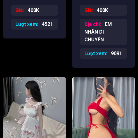
cuốn hút
Giá:
400K
Giá:
400K
Lượt xem:
4521
Địa chỉ:
EM
NHẬN DI
CHUYỂN
Lượt xem:
9091