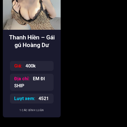
Thanh Hiền – Gái
gú Hoàng Dư
Khương xinh sáng
dâm dê
Giá:
400k
Địa chỉ:
EM ĐI
SHIP
Lượt xem:
4521
1 CÁC BÌNH LUẬN