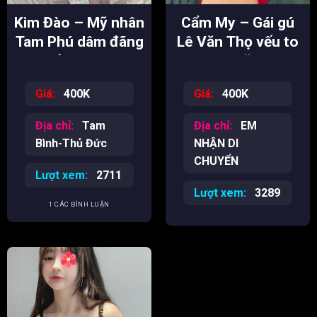
Kim Đào – Mỹ nhân
Cẩm My – Gái gú
Tam Phú dâm đãng
Lê Văn Thọ vếu to
chiều khách
cực căng
Giá:
400K
Giá:
400K
Địa chỉ:
Tam
Địa chỉ:
EM
Bình-Thủ Đức
NHẬN DI
CHUYỂN
Lượt xem:
2711
Lượt xem:
3289
1 CÁC BÌNH LUẬN