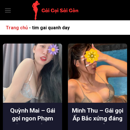
Chuyển
đến
nội
dung
Trang chủ
-
tim gai quanh day
Quỳnh Mai – Gái
Minh Thu – Gái gọi
gọi ngon Phạm
Ấp Bắc xứng đáng
Ngũ Lão nhiệt tình
dâm thần