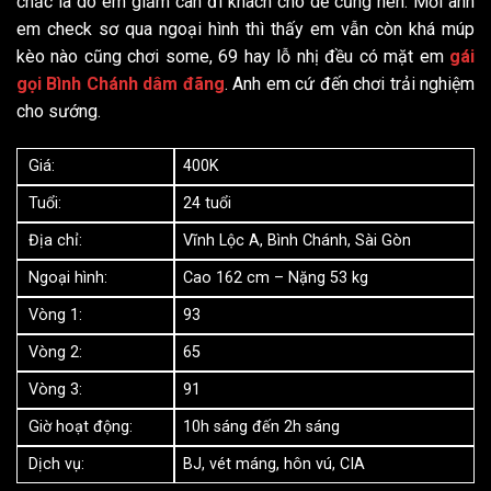
chắc là do em giảm cân đi khách cho dễ cũng nên. Mời anh
em check sơ qua ngoại hình thì thấy em vẫn còn khá múp
kèo nào cũng chơi some, 69 hay lỗ nhị đều có mặt em
gái
gọi Bình Chánh dâm đãng
. Anh em cứ đến chơi trải nghiệm
cho sướng.
Giá:
400K
Tuổi:
24 tuổi
Địa chỉ:
Vĩnh Lộc A, Bình Chánh, Sài Gòn
Ngoại hình:
Cao 162 cm – Nặng 53 kg
Vòng 1:
93
Vòng 2:
65
Vòng 3:
91
Giờ hoạt động:
10h sáng đến 2h sáng
Dịch vụ:
BJ, vét máng, hôn vú, CIA