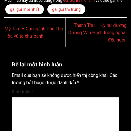
Mục nhập này đã được đăng trong
Gái Gọi Bình Chánh
và được gắn thẻ
gái gọi mới nhất
gái gọi trẻ trung
,
.
Thanh Thư – Kỹ nữ đường
Mỹ Tâm – Gái ngành Phú Thọ
Dương Văn Hạnh trong ngoài
Hòa vú to như banh
đều ngon
Để lại một bình luận
Email của bạn sẽ không được hiển thị công khai.
Các
trường bắt buộc được đánh dấu
*
Bình luận
*