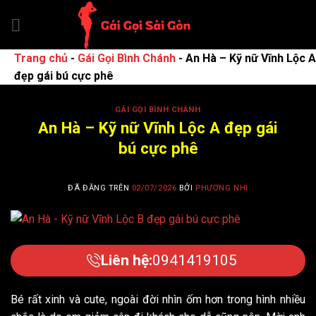
Chuyển
đến
nội
Trang chủ
-
Gái Gọi Bình Chánh
-
An Hà – Kỹ nữ Vĩnh Lộc A
dung
đẹp gái bú cực phê
GÁI GỌI BÌNH CHÁNH
An Hà – Kỹ nữ Vĩnh Lộc A đẹp gái
bú cực phê
ĐÃ ĐĂNG TRÊN
02/07/2026
BỞI
PHƯƠNG NHI
Liên hệ:
0941419105
Bé rất xinh và cute, ngoài đời nhìn ốm hơn trong hình nhiều