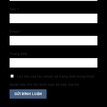
Tên
*
Email
*
Trang web
Lưu tên của tôi, email, và trang web trong trình
duyệt này cho lần bình luận kế tiếp của tôi.